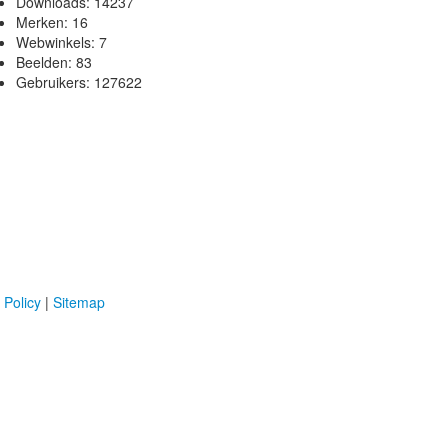
Downloads:
14237
Merken:
16
Webwinkels:
7
Beelden:
83
Gebruikers:
127622
 Policy
|
Sitemap