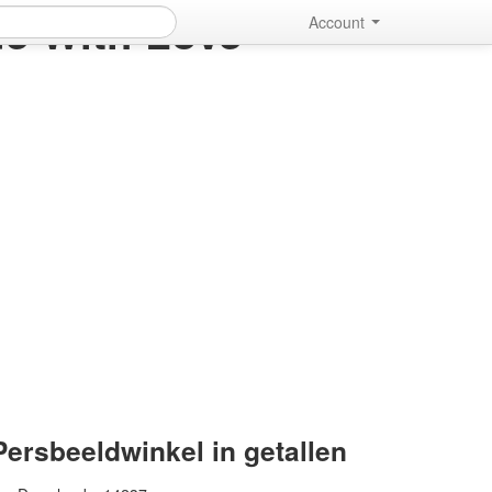
e With Love
Account
Persbeeldwinkel in getallen