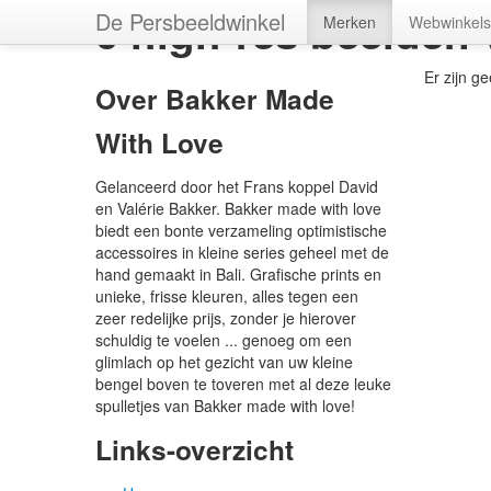
0 high-res beelden
De Persbeeldwinkel
Merken
Webwinkels
Er zijn g
Over Bakker Made
With Love
Gelanceerd door het Frans koppel David
en Valérie Bakker. Bakker made with love
biedt een bonte verzameling optimistische
accessoires in kleine series geheel met de
hand gemaakt in Bali. Grafische prints en
unieke, frisse kleuren, alles tegen een
zeer redelijke prijs, zonder je hierover
schuldig te voelen ... genoeg om een
glimlach op het gezicht van uw kleine
bengel boven te toveren met al deze leuke
spulletjes van Bakker made with love!
Links-overzicht