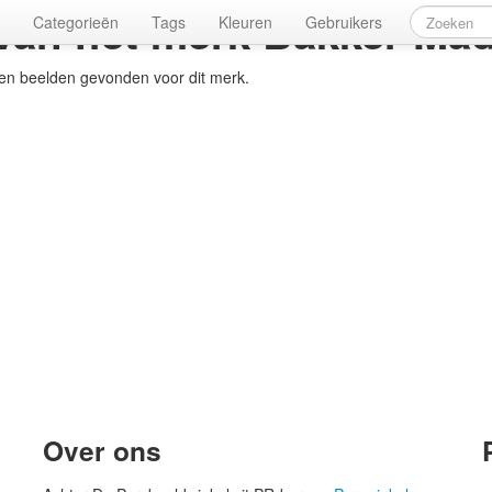
 van het merk
Bakker Mad
Categorieën
Tags
Kleuren
Gebruikers
een beelden gevonden voor dit merk.
Over ons