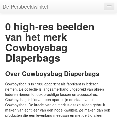
De Persbeeldwinkel
Merken
0 high-res beelden
Webwinkels
van het merk
Categorieën
Cowboysbag
Tags
Diaperbags
Kleuren
Gebruikers
Over Cowboysbag Diaperbags
Cowboysbelt is in 1980 opgericht als fabrikant in lederen
riemen. De collectie is langzamerhand uitgebreid van alleen
lederen riemen tot ook prachtige tassen en accessoires.
Account
Cowboysbag is hiervan een aparte lijn ontstaan vanuit
Cowboysbelt. De kracht van dit merk is dat ze alleen gebruik
maken van echt leer van een hoge kwaliteit. Ze maken dan ook
producten die een levenlang meegaan en met de tijd alleen