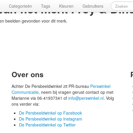
 van het merk
Froy & Din
Categorieën
Tags
Kleuren
Gebruikers
een beelden gevonden voor dit merk.
Over ons
Achter De Persbeeldwinkel zit PR-bureau
Perswinkel
Communicatie
, neem bij vragen gerust contact op met
Marianne via 06-41937341 of
info@perswinkel.nl
. Volg
ons verder via:
De Persbeeldwinkel op Facebook
De Persbeeldwinkel op Instagram
De Persbeeldwinkel op Twitter