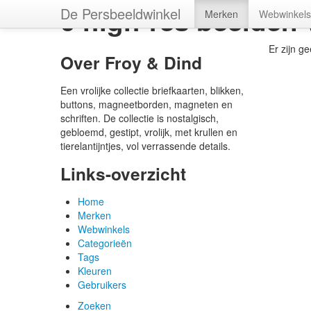
0 high-res beelden
De Persbeeldwinkel
Merken
Webwinkels
Er zijn g
Over Froy & Dind
Een vrolijke collectie briefkaarten, blikken,
buttons, magneetborden, magneten en
schriften. De collectie is nostalgisch,
gebloemd, gestipt, vrolijk, met krullen en
tierelantijntjes, vol verrassende details.
Links-overzicht
Home
Merken
Webwinkels
Categorieën
Tags
Kleuren
Gebruikers
Zoeken