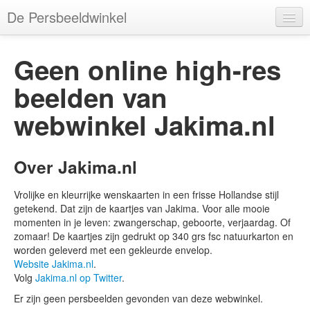
De Persbeeldwinkel
Merken
Geen online high-res
Webwinkels
beelden van
Categorieën
webwinkel
Jakima.nl
Tags
Kleuren
Over Jakima.nl
Gebruikers
Vrolijke en kleurrijke wenskaarten in een frisse Hollandse stijl
getekend. Dat zijn de kaartjes van Jakima. Voor alle mooie
momenten in je leven: zwangerschap, geboorte, verjaardag. Of
zomaar! De kaartjes zijn gedrukt op 340 grs fsc natuurkarton en
worden geleverd met een gekleurde envelop.
Account
Website Jakima.nl
.
Volg
Jakima.nl op Twitter
.
Er zijn geen persbeelden gevonden van deze webwinkel.