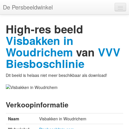
De Persbeeldwinkel
Merken
High-res beeld
Webwinkels
Visbakken in
Categorieën
Woudrichem
van
VVV
Tags
Biesboschlinie
Kleuren
Dit beeld is helaas niet meer beschikbaar als download!
Gebruikers
Verkoopinformatie
Account
Naam
Visbakken in Woudrichem