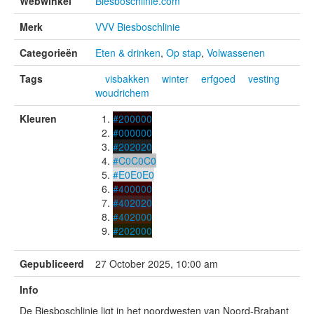
Webwinkel
Biesboschlinie.com
Merk
VVV Biesboschlinie
Categorieën
Eten & drinken
,
Op stap
,
Volwassenen
Tags
visbakken
winter
erfgoed
vesting
woudrichem
Kleuren
#200000
#000000
#202020
#C0C0C0
#E0E0E0
#400000
#402020
#402000
#202000
Gepubliceerd
27 October 2025, 10:00 am
Info
De Biesboschlinie ligt in het noordwesten van Noord-Brabant