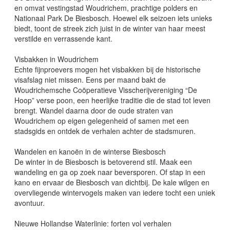
en omvat vestingstad Woudrichem, prachtige polders en
Nationaal Park De Biesbosch. Hoewel elk seizoen iets unieks
biedt, toont de streek zich juist in de winter van haar meest
verstilde en verrassende kant.
Visbakken in Woudrichem
Echte fijnproevers mogen het visbakken bij de historische
visafslag niet missen. Eens per maand bakt de
Woudrichemsche Coöperatieve Visscherijvereniging “De
Hoop” verse poon, een heerlijke traditie die de stad tot leven
brengt. Wandel daarna door de oude straten van
Woudrichem op eigen gelegenheid of samen met een
stadsgids en ontdek de verhalen achter de stadsmuren.
Wandelen en kanoën in de winterse Biesbosch
De winter in de Biesbosch is betoverend stil. Maak een
wandeling en ga op zoek naar beversporen. Of stap in een
kano en ervaar de Biesbosch van dichtbij. De kale wilgen en
overvliegende wintervogels maken van iedere tocht een uniek
avontuur.
Nieuwe Hollandse Waterlinie: forten vol verhalen