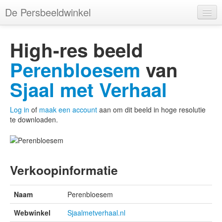
De Persbeeldwinkel
Merken
High-res beeld
Webwinkels
Perenbloesem
van
Categorieën
Sjaal met Verhaal
Tags
Log in
of
maak een account
aan om dit beeld in hoge resolutie
Kleuren
te downloaden.
Gebruikers
Verkoopinformatie
Account
Naam
Perenbloesem
Webwinkel
Sjaalmetverhaal.nl