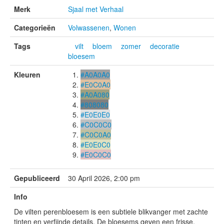
Merk
Sjaal met Verhaal
Categorieën
Volwassenen
,
Wonen
Tags
vilt
bloem
zomer
decoratie
bloesem
Kleuren
#A0A0A0
#E0C0A0
#A0A080
#808080
#E0E0E0
#C0C0C0
#C0C0A0
#E0E0C0
#E0C0C0
Gepubliceerd
30 April 2026, 2:00 pm
Info
De vilten perenbloesem is een subtiele blikvanger met zachte
tinten en verfijnde details. De bloesems geven een frisse,